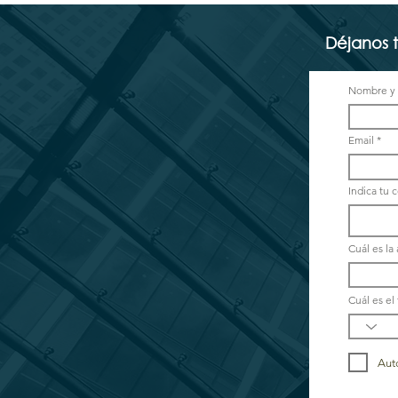
Déjanos 
Nombre y 
Email *
Indica tu 
Cuál es la
Cuál es e
Aut