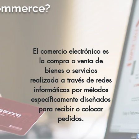
commerce?
El comercio electrónico es
la compra o venta de
bienes o servicios
realizada a través de redes
informáticas por métodos
específicamente diseñados
para recibir o colocar
pedidos.