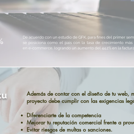
De acuerdo con un estudio de GFK, para fines del primer seme
%
se posiciona como el país con la tasa de crecimiento más 
en e-commerce, logrando un aumento del 44.2% en la factura
tu
Además de contar con el diseño de tu web, mar
proyecto debe cumplir con las exigencias lega
Diferenciarte de la competencia
Mejorar tu reputación comercial frente a prov
Evitar riesgos de multas o sanciones.