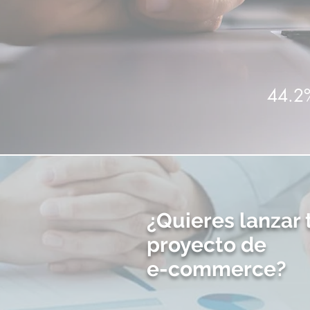
44.2
¿Quieres lanzar 
proyecto de
e-commerce?