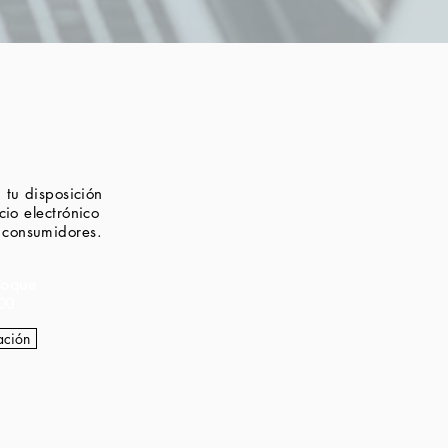
tu disposición
cio electrónico
s consumidores.
loque
00
ación