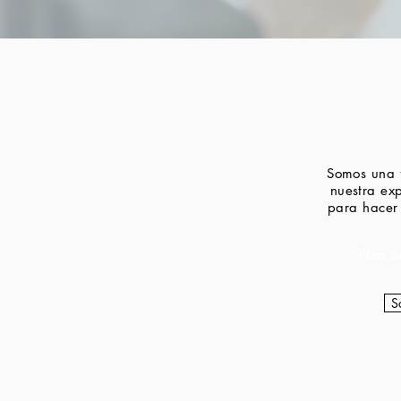
Somos una f
nuestra exp
para hacer 
Plan d
S