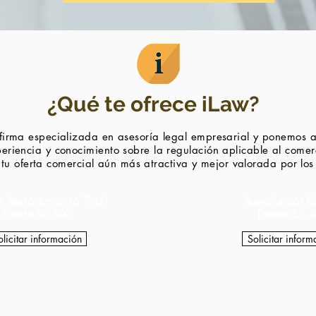
¿Qué te ofrece iLaw?
irma especializada en asesoría legal empresarial y ponemos a 
eriencia y conocimiento sobre la regulación aplicable al co
mer
tu oferta comercial aún más atractiva y mejor valorada por lo
e Asesoramiento Total
Asesoría por b
Desde S/. 600
Desde S/. 4
olicitar información
Solicitar inform