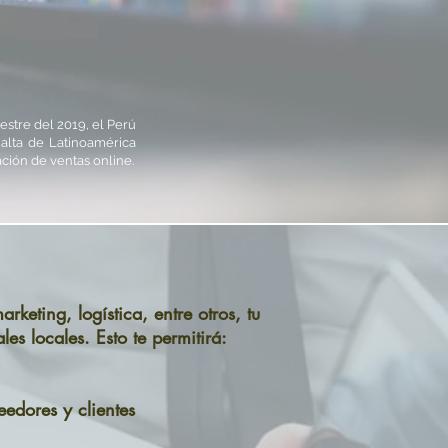
stre del 2019, el Perú
alta de Latinoamérica
ción de ventas online.
keting, logística, entre otros, t
u
les locales.
Esto te permitirá:
eedores y clientes